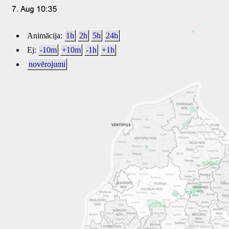
Animācija:
1h
2h
5h
24h
Ej:
-10m
+10m
-1h
+1h
novērojumi