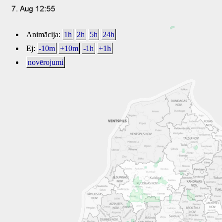
Animācija:
1h
2h
5h
24h
Ej:
-10m
+10m
-1h
+1h
novērojumi